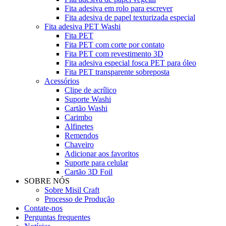
Fita adesiva em rolo para escrever
Fita adesiva de papel texturizada especial
Fita adesiva PET Washi
Fita PET
Fita PET com corte por contato
Fita PET com revestimento 3D
Fita adesiva especial fosca PET para óleo
Fita PET transparente sobreposta
Acessórios
Clipe de acrílico
Suporte Washi
Cartão Washi
Carimbo
Alfinetes
Remendos
Chaveiro
Adicionar aos favoritos
Suporte para celular
Cartão 3D Foil
SOBRE NÓS
Sobre Misil Craft
Processo de Produção
Contate-nos
Perguntas frequentes