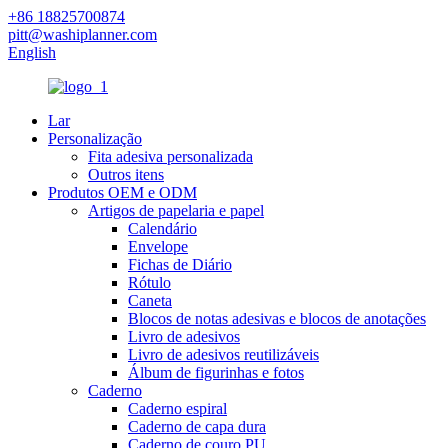
+86 18825700874
pitt@washiplanner.com
English
Lar
Personalização
Fita adesiva personalizada
Outros itens
Produtos OEM e ODM
Artigos de papelaria e papel
Calendário
Envelope
Fichas de Diário
Rótulo
Caneta
Blocos de notas adesivas e blocos de anotações
Livro de adesivos
Livro de adesivos reutilizáveis
Álbum de figurinhas e fotos
Caderno
Caderno espiral
Caderno de capa dura
Caderno de couro PU