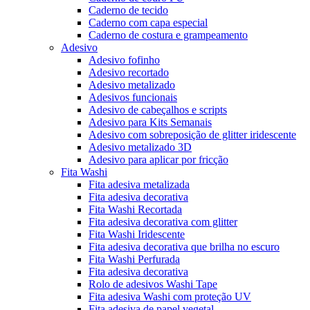
Caderno de tecido
Caderno com capa especial
Caderno de costura e grampeamento
Adesivo
Adesivo fofinho
Adesivo recortado
Adesivo metalizado
Adesivos funcionais
Adesivo de cabeçalhos e scripts
Adesivo para Kits Semanais
Adesivo com sobreposição de glitter iridescente
Adesivo metalizado 3D
Adesivo para aplicar por fricção
Fita Washi
Fita adesiva metalizada
Fita adesiva decorativa
Fita Washi Recortada
Fita adesiva decorativa com glitter
Fita Washi Iridescente
Fita adesiva decorativa que brilha no escuro
Fita Washi Perfurada
Fita adesiva decorativa
Rolo de adesivos Washi Tape
Fita adesiva Washi com proteção UV
Fita adesiva de papel vegetal