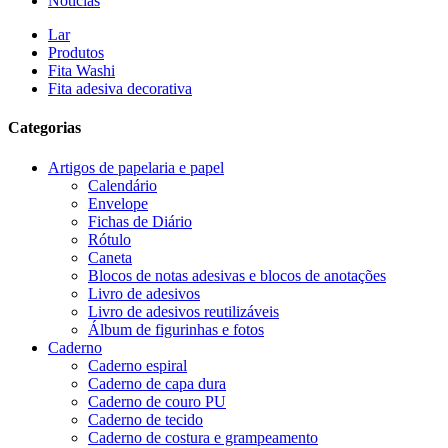
Notícias
Lar
Produtos
Fita Washi
Fita adesiva decorativa
Categorias
Artigos de papelaria e papel
Calendário
Envelope
Fichas de Diário
Rótulo
Caneta
Blocos de notas adesivas e blocos de anotações
Livro de adesivos
Livro de adesivos reutilizáveis
Álbum de figurinhas e fotos
Caderno
Caderno espiral
Caderno de capa dura
Caderno de couro PU
Caderno de tecido
Caderno de costura e grampeamento