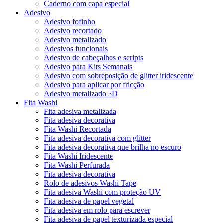
Caderno com capa especial
Adesivo
Adesivo fofinho
Adesivo recortado
Adesivo metalizado
Adesivos funcionais
Adesivo de cabeçalhos e scripts
Adesivo para Kits Semanais
Adesivo com sobreposição de glitter iridescente
Adesivo para aplicar por fricção
Adesivo metalizado 3D
Fita Washi
Fita adesiva metalizada
Fita adesiva decorativa
Fita Washi Recortada
Fita adesiva decorativa com glitter
Fita adesiva decorativa que brilha no escuro
Fita Washi Iridescente
Fita Washi Perfurada
Fita adesiva decorativa
Rolo de adesivos Washi Tape
Fita adesiva Washi com proteção UV
Fita adesiva de papel vegetal
Fita adesiva em rolo para escrever
Fita adesiva de papel texturizada especial