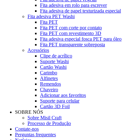
Fita adesiva em rolo para escrever
Fita adesiva de papel texturizada especial
Fita adesiva PET Washi
Fita PET
Fita PET com corte por contato
Fita PET com revestimento 3D
Fita adesiva especial fosca PET para óleo
Fita PET transparente sobreposta
Acessórios
Clipe de acrílico
Suporte Washi
Cartão Washi
Carimbo
Alfinetes
Remendos
Chaveiro
Adicionar aos favoritos
Suporte para celular
Cartão 3D Foil
SOBRE NÓS
Sobre Misil Craft
Processo de Produção
Contate-nos
Perguntas frequentes