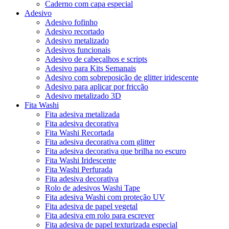
Caderno com capa especial
Adesivo
Adesivo fofinho
Adesivo recortado
Adesivo metalizado
Adesivos funcionais
Adesivo de cabeçalhos e scripts
Adesivo para Kits Semanais
Adesivo com sobreposição de glitter iridescente
Adesivo para aplicar por fricção
Adesivo metalizado 3D
Fita Washi
Fita adesiva metalizada
Fita adesiva decorativa
Fita Washi Recortada
Fita adesiva decorativa com glitter
Fita adesiva decorativa que brilha no escuro
Fita Washi Iridescente
Fita Washi Perfurada
Fita adesiva decorativa
Rolo de adesivos Washi Tape
Fita adesiva Washi com proteção UV
Fita adesiva de papel vegetal
Fita adesiva em rolo para escrever
Fita adesiva de papel texturizada especial