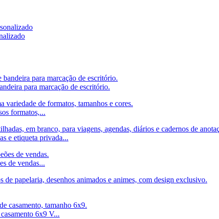
nalizado
ndeira para marcação de escritório.
os formatos,...
 e etiqueta privada...
es de vendas...
 casamento 6x9 V...