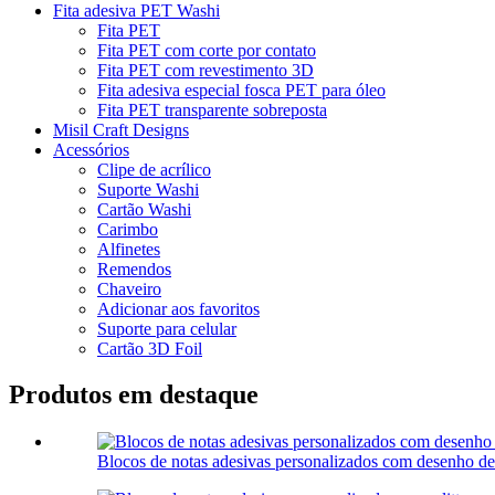
Fita adesiva PET Washi
Fita PET
Fita PET com corte por contato
Fita PET com revestimento 3D
Fita adesiva especial fosca PET para óleo
Fita PET transparente sobreposta
Misil Craft Designs
Acessórios
Clipe de acrílico
Suporte Washi
Cartão Washi
Carimbo
Alfinetes
Remendos
Chaveiro
Adicionar aos favoritos
Suporte para celular
Cartão 3D Foil
Produtos em destaque
Blocos de notas adesivas personalizados com desenho de