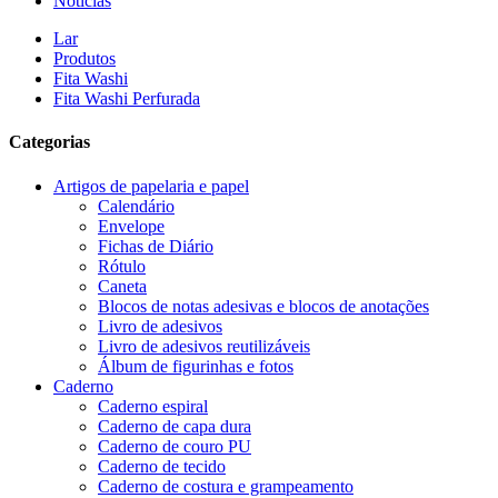
Notícias
Lar
Produtos
Fita Washi
Fita Washi Perfurada
Categorias
Artigos de papelaria e papel
Calendário
Envelope
Fichas de Diário
Rótulo
Caneta
Blocos de notas adesivas e blocos de anotações
Livro de adesivos
Livro de adesivos reutilizáveis
Álbum de figurinhas e fotos
Caderno
Caderno espiral
Caderno de capa dura
Caderno de couro PU
Caderno de tecido
Caderno de costura e grampeamento