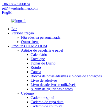
+86 18825700874
pitt@washiplanner.com
English
Lar
Personalização
Fita adesiva personalizada
Outros itens
Produtos OEM e ODM
Artigos de papelaria e papel
Calendário
Envelope
Fichas de Diário
Rótulo
Caneta
Blocos de notas adesivas e blocos de anotações
Livro de adesivos
Livro de adesivos reutilizáveis
Álbum de figurinhas e fotos
Caderno
Caderno espiral
Caderno de capa dura
Caderno de couro PU