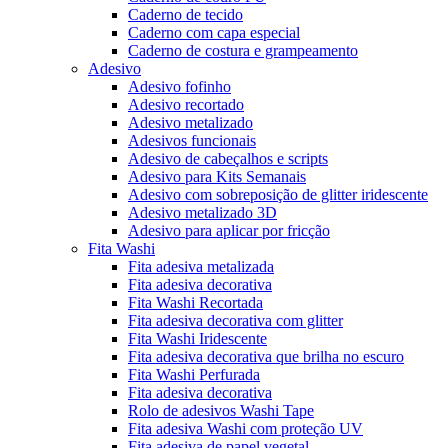
Caderno de tecido
Caderno com capa especial
Caderno de costura e grampeamento
Adesivo
Adesivo fofinho
Adesivo recortado
Adesivo metalizado
Adesivos funcionais
Adesivo de cabeçalhos e scripts
Adesivo para Kits Semanais
Adesivo com sobreposição de glitter iridescente
Adesivo metalizado 3D
Adesivo para aplicar por fricção
Fita Washi
Fita adesiva metalizada
Fita adesiva decorativa
Fita Washi Recortada
Fita adesiva decorativa com glitter
Fita Washi Iridescente
Fita adesiva decorativa que brilha no escuro
Fita Washi Perfurada
Fita adesiva decorativa
Rolo de adesivos Washi Tape
Fita adesiva Washi com proteção UV
Fita adesiva de papel vegetal