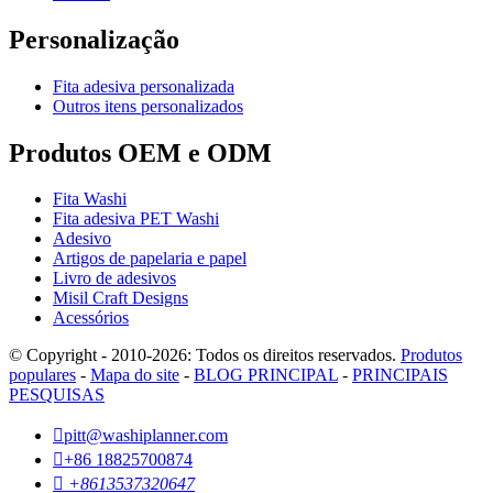
Personalização
Fita adesiva personalizada
Outros itens personalizados
Produtos OEM e ODM
Fita Washi
Fita adesiva PET Washi
Adesivo
Artigos de papelaria e papel
Livro de adesivos
Misil Craft Designs
Acessórios
© Copyright - 2010-2026: Todos os direitos reservados.
Produtos
populares
-
Mapa do site
-
BLOG PRINCIPAL
-
PRINCIPAIS
PESQUISAS

pitt@washiplanner.com

+86 18825700874

+8613537320647