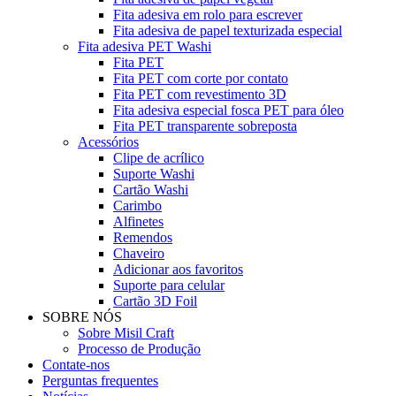
Fita adesiva em rolo para escrever
Fita adesiva de papel texturizada especial
Fita adesiva PET Washi
Fita PET
Fita PET com corte por contato
Fita PET com revestimento 3D
Fita adesiva especial fosca PET para óleo
Fita PET transparente sobreposta
Acessórios
Clipe de acrílico
Suporte Washi
Cartão Washi
Carimbo
Alfinetes
Remendos
Chaveiro
Adicionar aos favoritos
Suporte para celular
Cartão 3D Foil
SOBRE NÓS
Sobre Misil Craft
Processo de Produção
Contate-nos
Perguntas frequentes