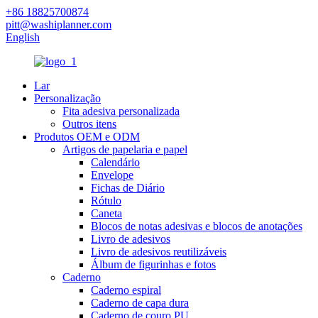
+86 18825700874
pitt@washiplanner.com
English
Lar
Personalização
Fita adesiva personalizada
Outros itens
Produtos OEM e ODM
Artigos de papelaria e papel
Calendário
Envelope
Fichas de Diário
Rótulo
Caneta
Blocos de notas adesivas e blocos de anotações
Livro de adesivos
Livro de adesivos reutilizáveis
Álbum de figurinhas e fotos
Caderno
Caderno espiral
Caderno de capa dura
Caderno de couro PU