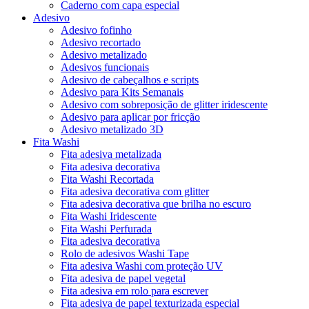
Caderno com capa especial
Adesivo
Adesivo fofinho
Adesivo recortado
Adesivo metalizado
Adesivos funcionais
Adesivo de cabeçalhos e scripts
Adesivo para Kits Semanais
Adesivo com sobreposição de glitter iridescente
Adesivo para aplicar por fricção
Adesivo metalizado 3D
Fita Washi
Fita adesiva metalizada
Fita adesiva decorativa
Fita Washi Recortada
Fita adesiva decorativa com glitter
Fita adesiva decorativa que brilha no escuro
Fita Washi Iridescente
Fita Washi Perfurada
Fita adesiva decorativa
Rolo de adesivos Washi Tape
Fita adesiva Washi com proteção UV
Fita adesiva de papel vegetal
Fita adesiva em rolo para escrever
Fita adesiva de papel texturizada especial