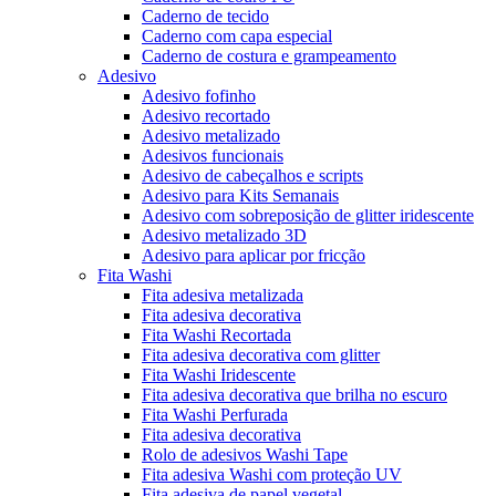
Caderno de tecido
Caderno com capa especial
Caderno de costura e grampeamento
Adesivo
Adesivo fofinho
Adesivo recortado
Adesivo metalizado
Adesivos funcionais
Adesivo de cabeçalhos e scripts
Adesivo para Kits Semanais
Adesivo com sobreposição de glitter iridescente
Adesivo metalizado 3D
Adesivo para aplicar por fricção
Fita Washi
Fita adesiva metalizada
Fita adesiva decorativa
Fita Washi Recortada
Fita adesiva decorativa com glitter
Fita Washi Iridescente
Fita adesiva decorativa que brilha no escuro
Fita Washi Perfurada
Fita adesiva decorativa
Rolo de adesivos Washi Tape
Fita adesiva Washi com proteção UV
Fita adesiva de papel vegetal